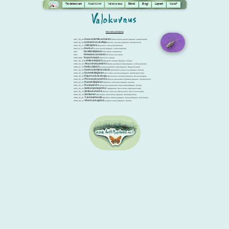
Taideteokset
Musiikkini
Valokuvaus
Bändi
Blogi
Lapset
Kuka?
Kovakuoriaisia
Haavanlehtikuoriainen
2007_08_09
(Chrysomela populi) (Kajaani, Karankalahti)
Isokiekkosukeltaja
2006_06_08
(Acilius sulcatus) (Kajaani, Venäänniemi)
Jätkäjäärä
2022_06_27
(Oxymirus cursor) (Pyhätunturi)
Kankuri
2023_07_10
(Lamia textor) (Kajaani, Lehtovaarantie)
Kenttäkiitäjäinen
2007
(Cicindela campestris)
Kimalaiskuoriainen
2007
(Trichius fasciatus)
Kupariseppä
2008-2009
(Stenicera cuprea)
Lehtikantojäärä
2007_05_31
(Rhagium mordax) (Kajaani, Vimpeli
Muurahaispääkkö
2009_06_29
(Clytra quadripunctata) (Kajaani, Lehtovaarantie)
Nelivyöjäärä
2008_07_29
(Leptura quadrifasciata) (Kajaani, Naapurinvaara)
Nokkoslehtikärsäkäs
2007_06_20
(Phyllobius pomaceus) (Kajaani, Kylmä)
Nummikiitäjäinen
2008_05_30
(Cicindela sylvatica) (Kajaani, Karankajärventie)
Pajunruskokalvaja
2008_08_03
(Gonioctena viminalis) (Kajaani, Rouvankangas)
Pensaspisarpirkko
2006_06_08
(Calvia quatuordecimguttata) (Kajaani, Venäänniemi)
Puistokiitäjäinen
2026_05_20
(Carabus nemoralis) (Kajaani, Kuurna)
Ruutupirkko
2007_05_27
(Propylaea quatuordecimpunctata) (Kajaani, Kylmä)
Seitsenpistepirkko
2023_06_24
”leppäkerttu” (Coccinella septempunctata)
Sinitoukohärkä
2007_05_20
(Meloe violaceus) (Hyrynsalmi, Pieni Tuomivaara)
Sontianen
2009_05_10
(Geotrupes stercorarius) (Kajaani, Ruuhijärventie)
Tukkimiehentäi
2008_06_01
(Hylobius abietis) (Kajaani, Kylmä) (Kajaani, Polvilantie)
Viherkukkajäärä
2008_08_12
(Leptura virens) (Kajaani, Kylmä)