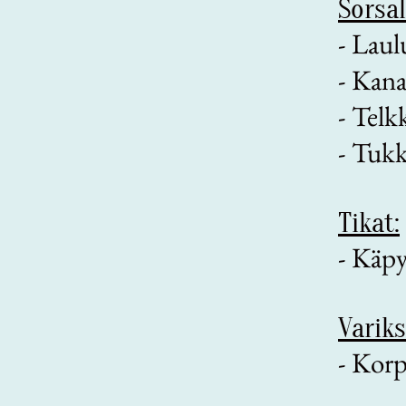
Sorsal
-
Laul
- Kana
- Telk
- Tukk
Tikat:
- Käp
Variks
- Korp