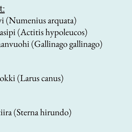
t:
vi (Numenius arquata)
sipi (Actitis hypoleucos)
aanvuohi (Gallinago gallinago)
okki (Larus canus)
tiira (Sterna hirundo)