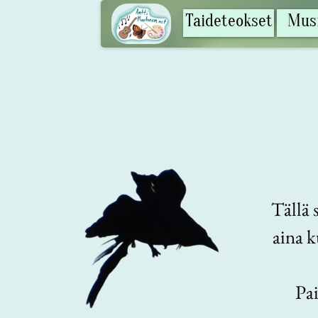
Taideteokset
Musi
Tällä 
aina k
Pa