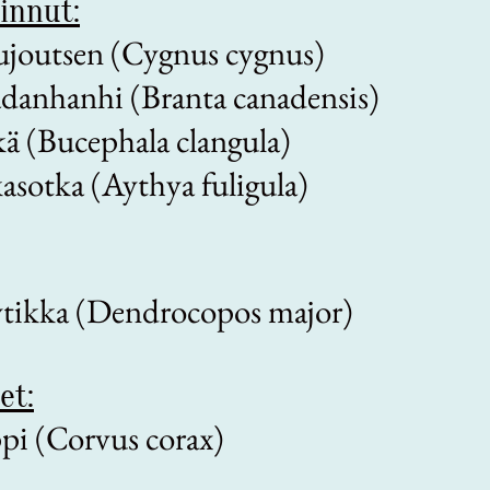
innut:
ujoutsen (Cygnus cygnus)
danhanhi (Branta canadensis)
kä (Bucephala clangula)
asotka (Aythya fuligula)
ytikka (Dendrocopos major)
et:
pi (Corvus corax)