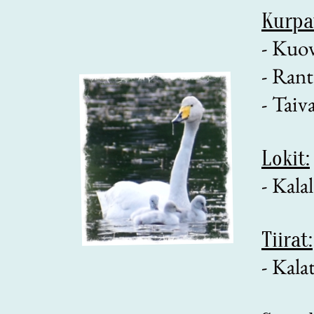
Kurpa
- Kuo
-
Ranta
- Taiv
Lokit:
-
Kalal
Tiirat:
- Kala