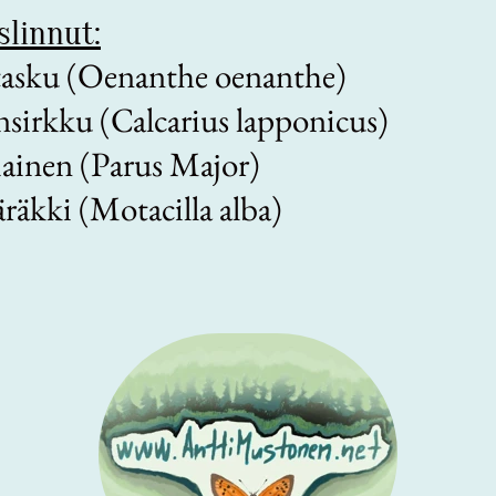
slinnut:
itasku (Oenanthe oenanthe)
nsirkku (Calcarius lapponicus)
iainen (Parus Major)
äräkki (Motacilla alba)