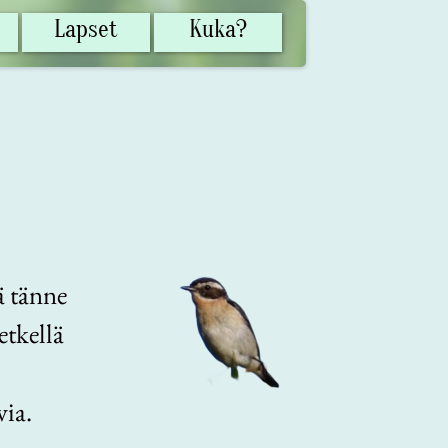
Lapset
Kuka?
ä tänne
etkellä
ia.