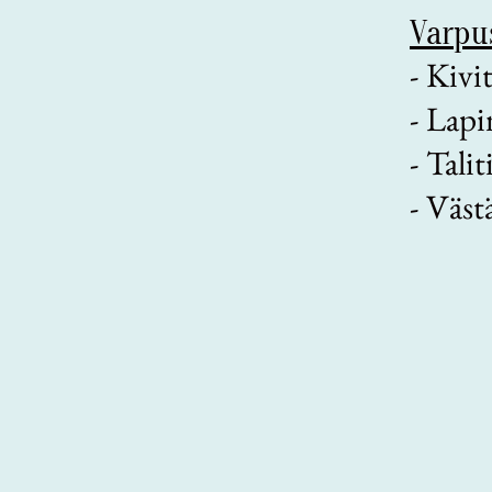
Varpu
- Kiv
- Lapi
-
Talit
- Väst