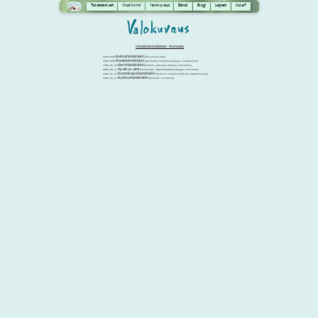
Taideteokset
Musiikkini
Valokuvaus
Bändi
Blogi
Lapset
Kuka?
Hämähäkkieläimet - Araneida
Kukkahämähäkki
2006-2009
(Misumena vatia)
Rantahämähäkki
2006-2008
(Dolomedes fimbriatus) (Kajaani, Venäänniemi)
Korsihämähäkki
2008_06_05
(Tibellus oblongus) (Kajaani, Polvilantie)
Xysticus ulmi
2008_06_16
(Thomisidae - Rapuhämähäkit) (Kajaani, Polvilantie)
Nummirapuhämähäkki
2008_06_20
(Xysticus cristatus) (Sotkamo, Naapurinvaara)
Kurkkuhämähäkki
2009_06_21
(Araniella cucurbitina)