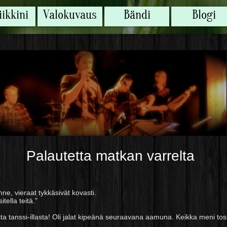
ikkini
Valokuvaus
Bändi
Blogi
Palautetta matkan varrelta
anne, vieraat tykkäsivät kovasti.
tella teitä.”
asta tanssi-illasta! Oli jalat kipeänä seuraavana aamuna. Keikka meni tos