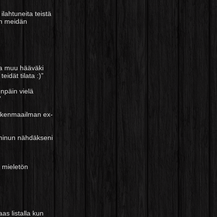
ilahtuneita teistä
ään meidän
 ja muu hääväki
idät tilata :)”
enpäin vielä
”
kaikenmaailman ex-
n minun nähdäkseni
an mieletön
as listalla kun