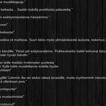
e musiikkiapuja.”
n keikasta… Saatiin todella positiivista palautetta.”
ran esiintymisestänne häissämme.”
anne!”
 keikasta!”
le, keikka oli mahtava. Suuri kiitos myös ylimääräisestä laulusta, kokemus
oko bändille. Yleisö piti esityksestänne. Poikkeuksetta kaikki kehuivat bä
 näin hyvän bändin.”
aan teille meidän molempien puolesta
 Kyllä loitte musiikillanne todella hyvän
uhlaan!”
intyjille! Lämmin ilta vei aluksi väkeä terassille, mutta myöhemmin intoutuiv
eä ollenkaan pois.”
ikonlopusta!”
a musisoinnista!”
nnistunut!”