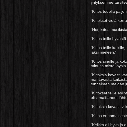
yrityksemme tarvitse
”Kiitos todella paljo
”Kiitokset vielä ker
”Hei, kiitos musikist
”Kiitos teille hyvästä
”Kiitos teille kaikil
iäksi mieleen.”
”Kiitos sinulle ja k
minulta mistä löysin
”Kiitoksia kovasti v
mahtavasta keikasta!
tunnelman meidän j
”Kiitokset teille esi
olisi malttaneet läht
”Kiitoksia kovasti vi
”Kiitos erinomaisest
”Keikka oli hyvä ja o