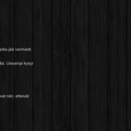
 joka jää varmasti
ndiä. Useampi kysyi
at niin, etteivät