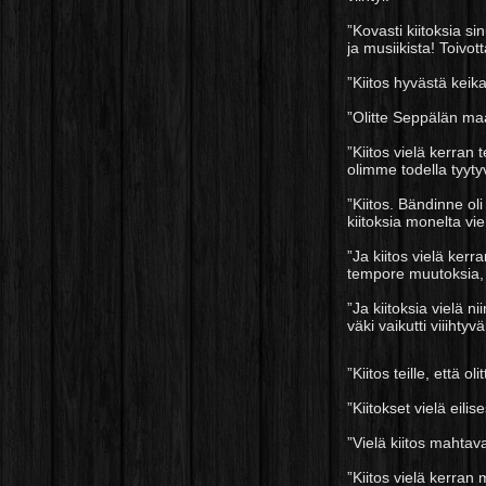
”Kovasti kiitoksia si
ja musiikista! Toivot
kemuihin.”
”Kiitos hyvästä keika
”Olitte Seppälän maa
”Kiitos vielä kerran
olimme todella tyyty
”Kiitos. Bändinne oli 
kiitoksia monelta vie
”Ja kiitos vielä ker
tempore muutoksia, 
”Ja kiitoksia vielä 
väki vaikutti viiihtyvä
”Kiitos teille, että o
meininki!”
”Kiitokset vielä eilis
”Vielä kiitos mahtava
”Kiitos vielä kerran 