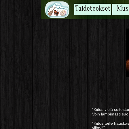
Taideteokset
Musi
”Kiitos vielä soitost
Voin lämpimästi suosi
”Kiitos teille hausk
viihtyi!”