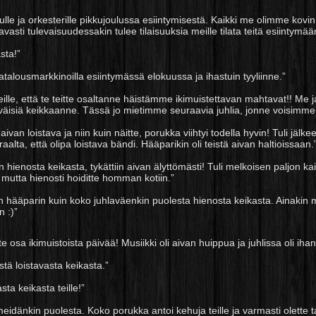
nulle ja orkesterille pikkujoulussa esiintymisestä. Kaikki me olimme kovin 
tavasti tulevaisuudessakin tulee tilaisuuksia meille tilata teitä esiintym
sta!”
talousmarkkinoilla esiintymässä elokuussa ja ihastuin tyyliinne.”
 teille, että te teitte osaltanne häistämme ikimuistettavan mahtavat!! Me
väisiä keikkaanne. Tässä jo mietimme seuraavia juhlia, jonne voisimme te
aivan loistava ja niin kuin näitte, porukka viihtyi todella hyvin! Tuli jälke
raalta, että olipa loistava bändi. Hääparikin oli teistä aivan haltioissaan.
ran hienosta keikasta, tykättiin aivan älyttömästi! Tuli melkoisen paljon 
mutta hienosti hoiditte homman kotiin.”
niin hääparin kuin koko juhlaväenkin puolesta hienosta keikasta. Ainaki
n :)”
litte osa ikimuistoista päivää! Musiikki oli aivan huippua ja juhlissa oli ih
estä loistavasta keikasta.”
sta keikasta teille!”
meidänkin puolesta. Koko porukka antoi kehuja teille ja varmasti olette ta