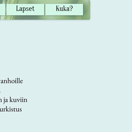
Lapset
Kuka?
vanhoille
.
 ja kuviin
urkistus