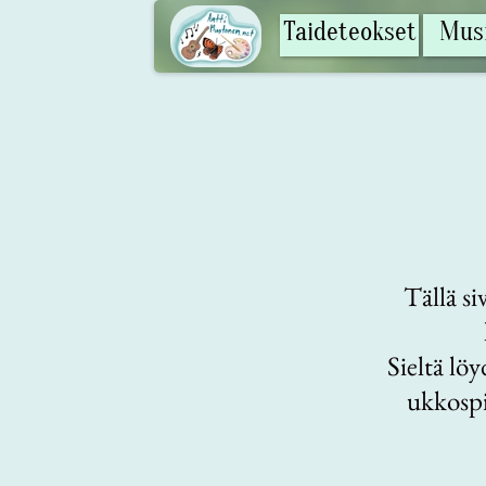
Taideteokset
Musi
Tällä si
Sieltä lö
ukkospi