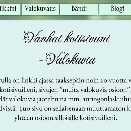
ikkini
Valokuvaus
Bändi
Blogi
Vanhat kotisivuni
- Valokuvia
vulla on linkki ajassa taaksepäin noin 20 vuotta 
kotisivuilleni, sivujen ”muita valokuvia osioon”
ydät valokuvia jaoteltuina mm. auringonlaskuihin
lvistä. Tuo sivu on sellaisenaan muuttamaton k
yhteen osioon silloisille kotisivuilleni.