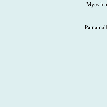
Myös har
Painamalla