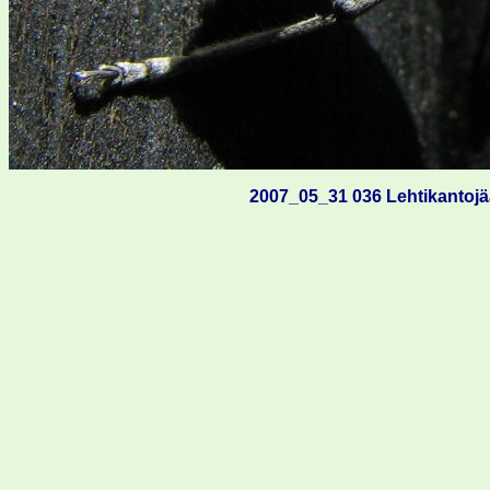
2007_05_31 036 Lehtikantojä