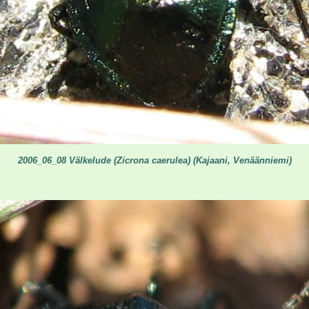
2006_06_08 Välkelude (Zicrona caerulea) (Kajaani, Venäänniemi)