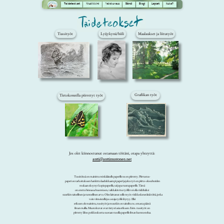
Taideteokset
Musiikkini
Valokuvaus
Bändi
Blogi
Lapset
Kuka?
Tussityöt
Lyijykynä/hiili
Maalaukset ja liitutyöt
Grafiikan työt
Tietokoneella piirretyt työt
Jos olet kiinnostunut ostamaan töitäni, otapa yhteyttä:
antti@anttimustonen.net
Tussitöissä on mainittu minkälaiselle paperille ne on piirretty. Piirrustus-
paperi on tarkoitukseen hankittu laadukkaampi paperi ja joku työ on piirto-olosuhteiden
mukaan eksynyt kopiopaperille, tai jopa ruutupaperille. Tämä
on otettu hinnassa huomioon, vaikkakin itse työllä voi olla vielä lisäksi
suurikin taiteellinen ja tunteellinen arvo. Olen laittanut esille myös vielä keskeneräisiä töitä, jotka
voin viimeistellä jos ostaja työlle löytyy. Ellei
erikseen ole mainittu, tussityöt ja muutkin on taiteiltu ns. omasta päästä
ilman mallia. Muotokuvat ovat tietysti asia erikseen. Esim. tussityöt on
piirretty lähes poikkeuksetta suoraan tussilla paperille ilman luonnostelua.